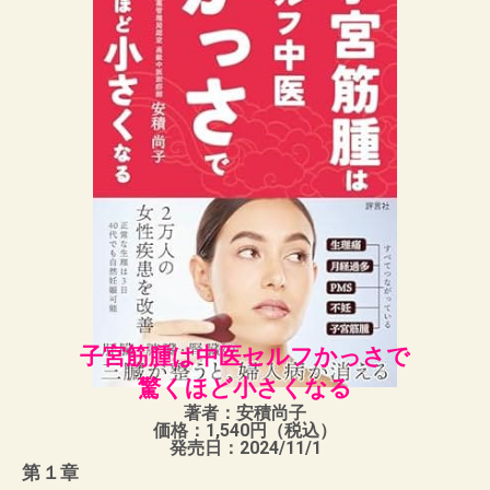
子宮筋腫は中医セルフかっさで
驚くほど小さくなる
著者：安積尚子
価格：1,540円
（税込）
発売日：
2024/11/1
第１章