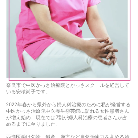
奈良市で中医かっさ治療院とかっさスクールを経営して
いる安積尚子です。
2022
年春から県外から婦人科治療のために
私が経営する
中医かっさ治療院中医養生痧芸館に訪れる女性患者さん
が増え始め、現在では
7
割が婦人科治療の患者さんが占
めるまでに至りました。
西洋医学は勿論、鍼灸、漢方など自然治癒力を高める治