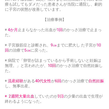
療も試してもダメだった患者さんが当院に通院し、劇的
に子宮の状態が改善しています。
【治療事例】
◉
4
か月
止まらなかった出血が
1
回
のかっさ治療で止まっ
た。
◉
子宮腺筋症と診断され、
9
㎝
までに肥大し た子宮が
10
回
の治療で
5
㎝
に戻った。
◉
病院で「卵管が詰まっているから手術しないと妊娠は
無理。」と言われたが、
10
回
のかっさ治療で自然妊娠し
た。
◉
流産経験
がある
40
代
女性
が
6
回
のかっさ治療で
自然妊娠
し、無事出産。
◉
2
週間大量出血
していたのが
3
日
の少量の
出血で生理が
終わるようになった。