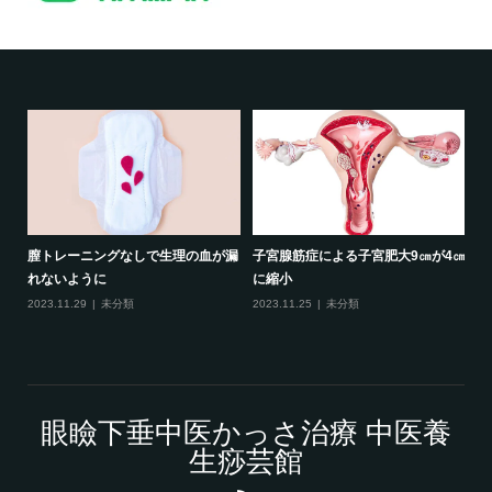
膣トレーニングなしで生理の血が漏
子宮腺筋症による子宮肥大9㎝が4㎝
れないように
に縮小
2023.11.29
未分類
2023.11.25
未分類
眼瞼下垂中医かっさ治療 中医養
生痧芸館