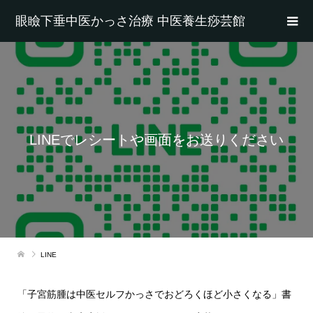
眼瞼下垂中医かっさ治療 中医養生痧芸館
LINEでレシートや画面をお送りください
LINE
「子宮筋腫は中医セルフかっさでおどろくほど小さくなる」書